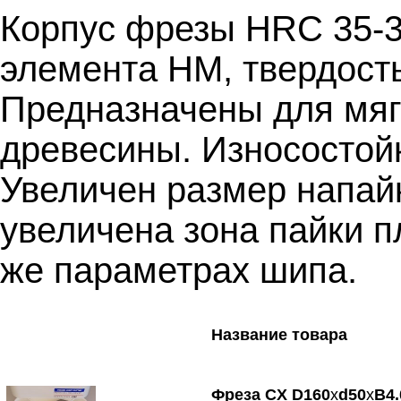
Корпус фрезы
HRC
35-3
элемента НМ, твердост
Предназначены для мяг
древесины. Износостой
Увеличен размер напай
увеличена зона пайки пл
же параметрах шипа.
Название товара
Фреза
CX
D
160
х
d
50
х
B
4.