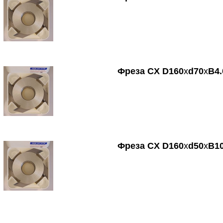
Фреза
CX
D
160
х
d
70
х
B
4.
Фреза
CX
D
160
х
d
50
х
B
10