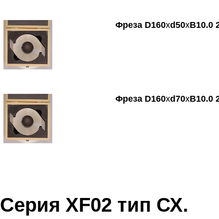
Фреза
D
160
х
d
50
х
B
10.0 
Фреза
D
160
х
d
70
х
B
10.0 
Серия
XF
02 тип СХ.